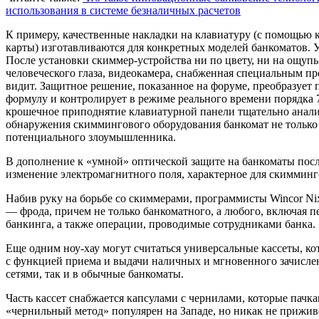
использования в системе безналичных расчетов
К примеру, качественные накладки на клавиатуру (с помощью
карты) изготавливаются для конкретных моделей банкоматов. У
После установки скиммер-устройства ни по цвету, ни на ощупь
человеческого глаза, видеокамера, снабженная специальным 
видит. Защитное решение, показанное на форуме, преобразуе
формулу и контролирует в режиме реального времени порядка
крошечное приподнятие клавиатурной панели тщательно анализ
обнаружения скиммингового оборудования банкомат не только 
потенциального злоумышленника.
В дополнение к «умной» оптической защите на банкоматы посл
изменение электромагнитного поля, характерное для скимминг
Набив руку на борьбе со скиммерами, программисты Wincor Ni
— фрода, причем не только банкоматного, а любого, включая п
банкинга, а также операции, проводимые сотрудниками банка.
Еще одним ноу-хау могут считаться универсальные кассеты, к
с функцией приема и выдачи наличных и мгновенного зачислен
сетями, так и в обычные банкоматы.
Часть кассет снабжается капсулами с чернилами, которые пачк
«чернильный метод» популярен на Западе, но никак не приживе