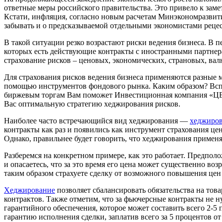
ответные меры российского правительства. Это привело к зам
Кстати, инфляция, согласно новым расчетам Минэкономразвити
забывать и о предсказываемой отдельными экономистами рецесс
В такой ситуации резко возрастают риски ведения бизнеса. В п
которых есть действующие контракты с иностранными партнер
страхование рисков – ценовых, экономических, страновых, вал
Для страхования рисков ведения бизнеса применяются разные 
помощью инструментов фондового рынка. Каким образом? Вспо
биржевым торгам Вам поможет Инвестиционная компания «ЦЕ
Вас оптимальную стратегию хеджирования рисков.
Наиболее часто встречающийся вид хеджирования —
хеджиров
контракты как раз и появились как инструмент страхования ц
Однако, правильнее будет говорить, что хеджирования применяе
Разберемся на конкретном примере, как это работает. Предпол
и опасаетесь, что за это время его цена может существенно во
таким образом страхуете сделку от возможного повышения цен
Хеджирование
позволяет сбалансировать обязательства на то
контрактов. Также отметим, что за фьючерсные контракты не 
гарантийного обеспечения, которое может составить всего 2-5
гарантию исполнения сделки, заплатив всего за 5 процентов от