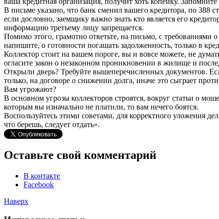
ваша кредитная организация, получит хоть копейку. Запомните
В письме указано, что банк сменил вашего кредитора, по 388 с
если дословно, заемщику важно знать кто является его кредитор
информацию третьему лицу запрещается.
Помимо этого, грамотно ответьте, на письмо, с требованиями 
напишите, о готовности погашать задолженность, только в кре
Коллектор стоит на вашем пороге, вы и вовсе можете, не думать
огласите закон о незаконном проникновении в жилище и после
Открыли дверь? Требуйте вышеперечисленных документов. Если
только, на договоре о снижении долга, иначе это сыграет проти
Вам угрожают?
В основном угрозы коллекторов строятся, вокруг статьи о моше
которым вы изначально не платили, то вам нечего боятся.
Воспользуйтесь этими советами, для корректного уложения дел 
что берешь, следует отдать».
Оставьте свой комментарий
В контакте
Facebook
Наверх