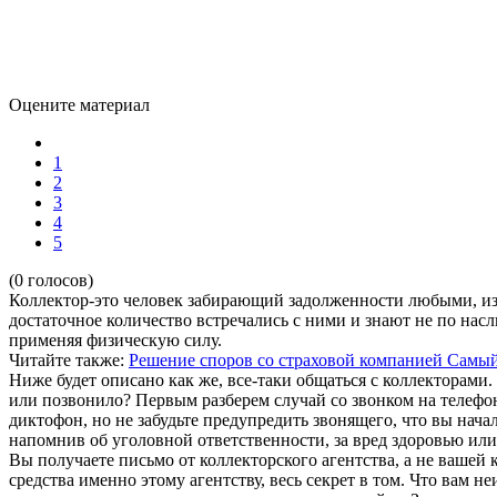
Оцените материал
1
2
3
4
5
(0 голосов)
Коллектор-это человек забирающий задолженности любыми, из
достаточное количество встречались с ними и знают не по насл
применяя физическую силу.
Читайте также:
Решение споров со страховой компанией
Самый
Ниже будет описано как же, все-таки общаться с коллекторами.
или позвонило? Первым разберем случай со звонком на телефо
диктофон, но не забудьте предупредить звонящего, что вы начали
напомнив об уголовной ответственности, за вред здоровью или
Вы получаете письмо от коллекторского агентства, а не вашей
средства именно этому агентству, весь секрет в том. Что вам не