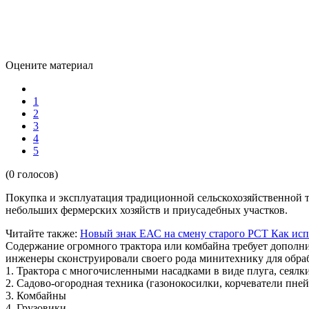
Оцените материал
1
2
3
4
5
(0 голосов)
Покупка и эксплуатация традиционной сельскохозяйственной т
небольших фермерских хозяйств и приусадебных участков.
Читайте также:
Новый знак ЕАС на смену старого РСТ
Как исп
Содержание огромного трактора или комбайна требует дополн
инженеры сконструировали своего рода минитехнику для обраб
1. Трактора с многочисленными насадками в виде плуга, сеялки
2. Садово-огородная техника (газонокосилки, корчеватели пней
3. Комбайны
4. Грузовики