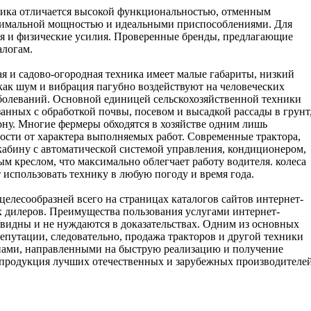
хника отличается высокой функциональностью, отменным
симальной мощностью и идеальными приспособлениями. Для
ия и физические усилия. Проверенные бренды, предлагающие
алогам.
 и садово-огородная техника имеет малые габариты, низкий
как шум и вибрация пагубно воздействуют на человеческих
болеваний. Основной единицей сельскохозяйственной техники
занных с обработкой почвы, посевом и высадкой рассады в грунт
ону. Многие фермеры обходятся в хозяйстве одним лишь
мости от характера выполняемых работ. Современные трактора,
кабину с автоматической системой управления, кондиционером,
м креслом, что максимально облегчает работу водителя. колеса
 использовать технику в любую погоду и время года.
елесообразней всего на страницах каталогов сайтов интернет-
х дилеров. Преимущества пользования услугами интернет-
евидны и не нуждаются в доказательствах. Одним из основных
репутации, следовательно, продажа тракторов и другой техники
нами, направленными на быструю реализацию и получение
я продукция лучших отечественных и зарубежных производителей