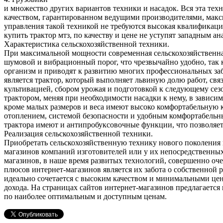
и множество других вариантов техники и насадок. Вся эта те
качеством, гарантированном ведущими производителями, мак
управления такой техникой не требуются высокая квалификац
купить трактор мтз, по качеству и цене не уступят западным ан
Характеристика сельскохозяйственной техники.
При максимальной мощности современная сельскохозяйственная
шумовой и вибрационный порог, что чрезвычайно удобно, так 
организм и приводят к развитию многих профессиональных за
является трактор, который выполняет львиную долю работ, свя
культивацией, сбором урожая и подготовкой к следующему сез
трактором, меняя при необходимости насадки к нему, в зависи
кроме малых размеров и веса имеют высоко комфортабельную 
отоплением, системой безопасности и удобным комфортабельны
трактора имеют и антипробуксовочные функции, что позволяет
Реализация сельскохозяйственной техники.
Приобретать сельскохозяйственную технику нового поколения ц
магазинов компаний изготовителей или у их непосредственны
магазинов, в наше время развитых технологий, совершенно оч
плюсов интернет-магазинов является их забота о собственной 
идеально сочетается с высоким качеством и минимальными це
дохода. На страницах сайтов интернет-магазинов предлагаетс
по наиболее оптимальным и доступным ценам.