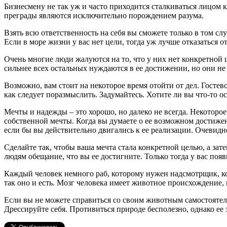
Бизнесмену не так уж и часто приходится сталкиваться лицом 
преграды являются исключительно порождением разума.
Взять всю ответственность на себя вы сможете только в том слу
Если в море жизни у вас нет цели, тогда уж лучше отказаться о
Очень многие люди жалуются на то, что у них нет конкретной ц
сильнее всех остальных нуждаются в ее достижении, но они не 
Возможно, вам стоит на некоторое время отойти от дел. Госте
как следует поразмыслить. Задумайтесь. Хотите ли вы что-то о
Мечты и надежды – это хорошо, но далеко не всегда. Некоторо
собственной мечты. Когда вы думаете о ее возможном достиже
если бы вы действительно двигались к ее реализации. Очевидно
Сделайте так, чтобы ваша мечта стала конкретной целью, а зат
людям обещание, что вы ее достигните. Только тогда у вас поя
Каждый человек немного раб, которому нужен надсмотрщик, кот
так оно и есть. Мозг человека имеет животное происхождение,
Если вы не можете справиться со своим животным самостоятель
Дрессируйте себя. Противиться природе бесполезно, однако ее 