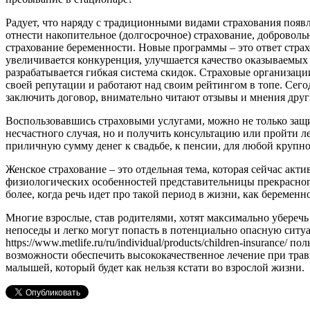
Радует, что наряду с традиционными видами страхования появ
отнести накопительное (долгосрочное) страхование, доброволь
страхование беременности. Новые программы – это ответ стра
увеличивается конкуренция, улучшается качество оказываемых
разрабатывается гибкая система скидок. Страховые организаци
своей репутации и работают над своим рейтингом в топе. Сег
заключить договор, внимательно читают отзывы и мнения друг
Воспользовавшись страховыми услугами, можно не только защ
несчастного случая, но и получить консультацию или пройти л
приличную сумму денег к свадьбе, к пенсии, для любой крупн
Женское страхование – это отдельная тема, которая сейчас акти
физиологических особенностей представительницы прекрасног
более, когда речь идет про такой период в жизни, как беременно
Многие взрослые, став родителями, хотят максимально уберечь
непоседы и легко могут попасть в потенциально опасную сит
https://www.metlife.ru/ru/individual/products/children-insurance
возможности обеспечить высококачественное лечение при травм
малышей, который будет как нельзя кстати во взрослой жизни.