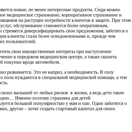
ляются новые, не менее интересные продукты. Сюда можно
ное медицинское страхование, корпоративное страхование и
ховщиков на растущие потребности клиентов в защите. При этом
 услуг, обслуживание становится более оперативным,
и стремятся диверсифицировать свои предложения, заботятся о
одня клиенты стали более осведомленными и, прежде чем
их пользователей.
итить свои имущественные интересы при наступлении
ечение в передовом медицинском центре, а также скопить
ой покупки вроде автомобиля.
вно развивается. Это не каприз, а необходимость. В силу
о пола нуждаются в специальной медицинской помощи, а тем
сть.
 своих малышей от любых рисков в жизни, а ведь дети такие
уацию… Именно поэтому страховка для детей
/ пользуется большой популярностью у мам и пап. Одни заботятся о
ах, другие – хотят создать стартовый капитал для своих