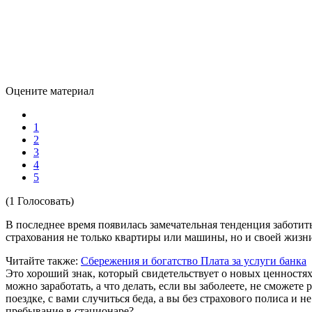
Оцените материал
1
2
3
4
5
(1 Голосовать)
В последнее время появилась замечательная тенденция заботит
страхования не только квартиры или машины, но и своей жизн
Читайте также:
Сбережения и богатство
Плата за услуги банка
Это хороший знак, который свидетельствует о новых ценностях
можно заработать, а что делать, если вы заболеете, не сможете
поездке, с вами случиться беда, а вы без страхового полиса и 
пребывание в стационаре?