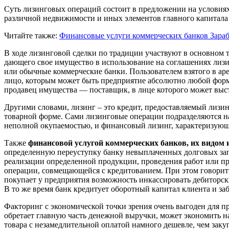
Суть лизинговых операций состоит в предложении на условия
различной недвижимости и иных элементов главного капитала
Читайте также:
Финансовые услуги коммерческих банков
Зара
В ходе лизинговой сделки по традиции участвуют в основном т
дающего свое имущество в использование на соглашениях лиз
или обычные коммерческие банки. Пользователем взятого в а
лицо, которым может быть предприятие абсолютно любой формы
продавец имущества — поставщик, в лице которого может выст
Другими словами, лизинг – это кредит, предоставляемый лизин
товарной форме. Сами лизинговые операции подразделяются на
неполной окупаемостью, и финансовый лизинг, характеризую
Также
финансовой услугой коммерческих банков, их видом 
определенную переуступку банку невыплаченных долговых зап
реализации определенной продукции, проведения работ или пр
операции, совмещающейся с кредитованием. При этом говорить
покупает у предприятия возможность инкассировать дебиторски
В то же время банк кредитует оборотный капитал клиента и заб
Факторинг с экономической точки зрения очень выгоден для пр
обретает главную часть денежной выручки, может экономить на
товара с незамедлительной оплатой намного дешевле, чем заку