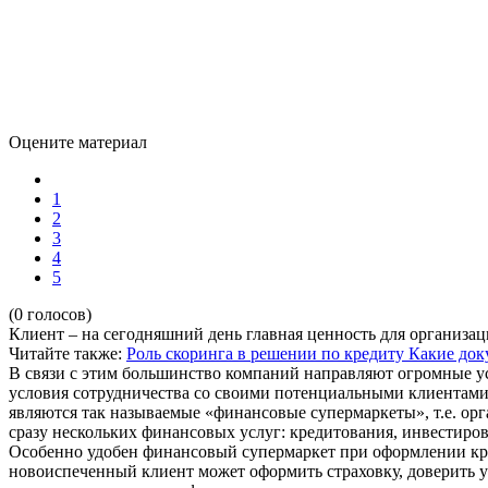
Оцените материал
1
2
3
4
5
(0 голосов)
Клиент – на сегодняшний день главная ценность для организа
Читайте также:
Роль скоринга в решении по кредиту
Какие док
В связи с этим большинство компаний направляют огромные ус
условия сотрудничества со своими потенциальными клиентами
являются так называемые «финансовые супермаркеты», т.е. ор
сразу нескольких финансовых услуг: кредитования, инвестирова
Особенно удобен финансовый супермаркет при оформлении кред
новоиспеченный клиент может оформить страховку, доверить 