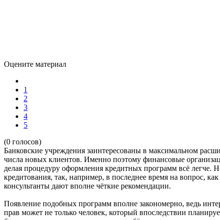
Оцените материал
1
2
3
4
5
(0 голосов)
Банковские учреждения заинтересованы в максимальном расши
числа новых клиентов. Именно поэтому финансовые организац
делая процедуру оформления кредитных программ всё легче. 
кредитования, так, например, в последнее время на вопрос, к
консультанты дают вполне чёткие рекомендации.
Появление подобных программ вполне закономерно, ведь интер
прав может не только человек, который впоследствии планируе