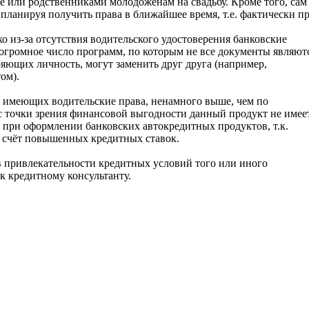
е или родственниками молодожёнам на свадьбу. Кроме того, сам
планируя получить права в ближайшее время, т.е. фактически п
 из-за отсутствия водительского удостоверения банковские
 огромное число программ, по которым не все документы являют
яющих личность, могут заменить друг друга (например,
ом).
е имеющих водительские права, ненамного выше, чем по
 точки зрения финансовой выгодности данный продукт не имеет
 при оформлении банковских автокредитных продуктов, т.к.
а счёт повышенных кредитных ставок.
в привлекательности кредитных условий того или иного
к кредитному консультанту.