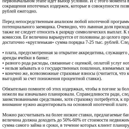
первоначальном этапе идет выбор условий. И с этого момента в
сокращения ипотечных издержек, которые в совокупности позв
рублей ежегодно.
Перед непосредственным анализом любой ипотечной программы
потенциального заемщика. Очевидно, что львиная доля приход
также не следует относить к разряду символических выплат. К
комиссия. Ее величина варьируется от половины до целого пр
достаточно «кругленькая» сумма порядка 7-25 тыс. рублей. Сл
• плата, предусмотренная за открытие аккредитива, служащего
аренды ячейки в банке;
• разного рода расходы, связанные с оценкой, оплатой услуг но
• нельзя забывать и о государственных пошлинах, взимаемых з
• конечно же, всевозможные страховые взносы (считается, что к
выгодной за счет понижения процентной ставки).
Обязательно помните об этих издержках, чтобы в погоне за бол
нежели вы изначально планировали. Справедливости ради, следу
заимствованными средствами, хотя страховку потребуется, к п
внимание нужно акцентировать на основной ипотечной плате.
Можно рассчитывать на более низкие ставки, предлагаемые ба
величина должна доходить до 50%-60% от стоимости недвижим
сумма самого займа и сроки, в течение которых клиент планиру