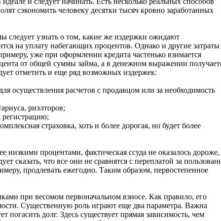
 идеале и следует начинать. Есть несколько реальных способов
олят сэкономить человеку десятки тысяч кровно заработанных
 следует узнать о том, какие же издержки ожидают
ится на уплату набегающих процентов. Однако и другие затраты
 примеру, уже при оформлении кредита частенько взимается
оцента от общей суммы займа, а в денежном выражении получает
едует отметить и еще ряд возможных издержек:
 для осуществления расчетов с продавцом или за необходимость
тариуса, риэлторов;
а регистрацию;
омплексная страховка, хоть и более дорогая, но будет более
ее низкими процентами, фактическая ссуда не оказалось дороже,
ет сказать, что все они не сравнятся с переплатой за пользован
римеру, продлевать ежегодно. Таким образом, первостепенное
нками при весомом первоначальном взносе. Как правило, его
ости. Существенную роль играют еще два параметра. Важна
ет погасить долг. Здесь существует прямая зависимость, чем