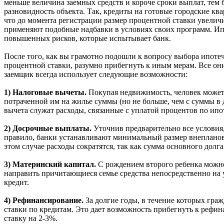
меньше величина заемных средств и короче сроки выплат, тем
разновидность объекта. Так, кредиты на готовые городские кв
что до момента регистрации размер процентной ставки увеличи
применяют подобные надбавки в условиях своих программ. Ипо
повышенных рисков, которые испытывает банк.
После того, как вы грамотно подошли к вопросу выбора ипот
процентной ставки, разумно прибегнуть к иным мерам. Все о
заемщик всегда использует следующие возможности:
1) Налоговые вычеты.
Покупая недвижимость, человек может
потраченной им на жилье суммы (но не больше, чем с суммы в 
вычета служат расходы, связанные с уплатой процентов по ипо
2) Досрочные выплаты.
Уточнив предварительно все условия,
правило, банки устанавливают минимальный размер внепланов
этом случае расходы сократятся, так как сумма основного долга
3) Материнский капитал.
С рождением второго ребенка можно
направить причитающиеся семье средства непосредственно на
кредит.
4) Рефинансирование.
За долгие годы, в течение которых граж
ставки по кредитам. Это дает возможность прибегнуть к реф
ставку на 2-3%.