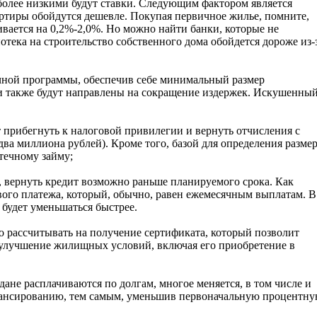
 более низкими будут ставки. Следующим фактором является
артиры обойдутся дешевле. Покупая первичное жилье, помните,
вается на 0,2%-2,0%. Но можно найти банки, которые не
тека на строительство собственного дома обойдется дороже из-
ечной программы, обеспечив себе минимальный размер
ни также будут направлены на сокращение издержек. Искушенны
 прибегнуть к налоговой привилегии и вернуть отчисления с
два миллиона рублей). Кроме того, базой для определения разме
течному займу;
 вернуть кредит возможно раньше планируемого срока. Как
ого платежа, который, обычно, равен ежемесячным выплатам. В
 будет уменьшаться быстрее.
 рассчитывать на получение сертификата, который позволит
 улучшение жилищных условий, включая его приобретение в
дане расплачиваются по долгам, многое меняется, в том числе и
инансированию, тем самым, уменьшив первоначальную процентн