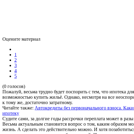
Оцените материал
1
2
3
4
5
(0 голосов)
Пожалуй, весьма трудно будет поспорить с тем, что ипотека дл
возможностью купить жильё. Однако, несмотря на все неоспор
к тому же, достаточно затратному.
Читайте также:
Автокредиты без первоначального взноса. Как
ипотеку
Судите сами, за долгие годы рассрочки переплата может в разы
Весьма актуальным становится вопрос о том, каким образом мо
жизнь. А сделать это действительно можно. И хотя позаботить