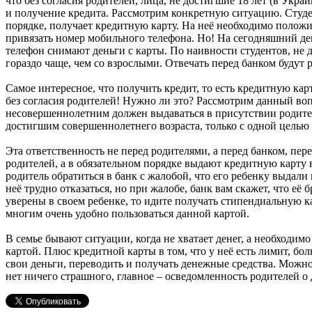
что без согласия родителей, лица, не достигшие 18 лет (в Укр
и получение кредита. Рассмотрим конкретную ситуацию. Студе
порядке, получает кредитную карту. На неё необходимо положи
привязать номер мобильного телефона. Но! На сегодняшний д
телефон снимают деньги с карты. По наивности студентов, не 
гораздо чаще, чем со взрослыми. Отвечать перед банком будут 
Самое интересное, что получить кредит, то есть кредитную ка
без согласия родителей! Нужно ли это? Рассмотрим данный вопр
несовершеннолетним должен выдаваться в присутствии родител
достигшим совершеннолетнего возраста, только с одной целью 
Эта ответственность не перед родителями, а перед банком, пер
родителей, а в обязательном порядке выдают кредитную карту в
родитель обратиться в банк с жалобой, что его ребенку выдали 
неё трудно отказаться, но при жалобе, банк вам скажет, что её
уверены в своем ребенке, то идите получать стипендиальную к
многим очень удобно пользоваться данной картой.
В семье бывают ситуации, когда не хватает денег, а необходим
картой. Плюс кредитной карты в том, что у неё есть лимит, бо
свои деньги, переводить и получать денежные средства. Можн
нет ничего страшного, главное – осведомленность родителей о