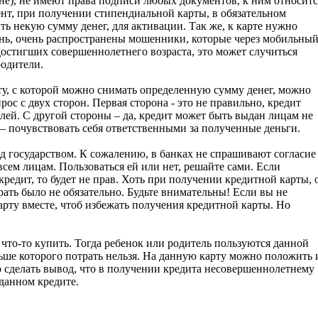
аине), не имеют права подписи любых документов, к ним относитс
нт, при получении стипендиальной карты, в обязательном
ть некую сумму денег, для активации. Так же, к карте нужно
ень, очень распространены мошенники, которые через мобильны
достигших совершеннолетнего возраста, это может случиться
родители.
рту, с которой можно снимать определенную сумму денег, можно
ос с двух сторон. Первая сторона - это не правильно, кредит
ей. С другой стороны – да, кредит может быть выдан лицам не
– почувствовать себя ответственными за полученные деньги.
ед государством. К сожалению, в банках не спрашивают согласие
сем лицам. Пользоваться ей или нет, решайте сами. Если
кредит, то будет не прав. Хоть при получении кредитной карты, 
 брать было не обязательно. Будьте внимательны! Если вы не
арту вместе, чтоб избежать получения кредитной карты. Но
о что-то купить. Тогда ребенок или родитель пользуются данной
льше которого потрать нельзя. На данную карту можно положить 
о сделать вывод, что в получении кредита несовершеннолетнему
 данном кредите.