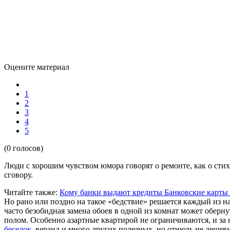
Оцените материал
1
2
3
4
5
(0 голосов)
Люди с хорошим чувством юмора говорят о ремонте, как о ст
сговору.
Читайте также:
Кому банки выдают кредиты
Банковские карты
Но рано или поздно на такое «бедствие» решается каждый из н
часто безобидная замена обоев в одной из комнат может оберн
полом. Особенно азартные квартирой не ограничиваются, и за 
беседок
,
веранд и много других полезных, но отнюдь не дешевы