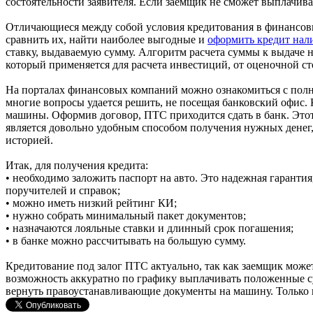
состоятельности заявителя. Если заемщик не сможет выплачива
Отличающиеся между собой условия кредитования в финансов
сравнить их, найти наиболее выгодные и
оформить кредит на
ставку, выдаваемую сумму. Алгоритм расчета суммы к выдаче н
который применяется для расчета инвестиций, от оценочной ст
На порталах финансовых компаний можно ознакомиться с полн
многие вопросы удается решить, не посещая банковский офис. 
машины. Оформив договор, ПТС приходится сдать в банк. Эт
является довольно удобным способом получения нужных денег,
историей.
Итак, для получения кредита:
• необходимо заложить паспорт на авто. Это надежная гарантия
поручителей и справок;
• можно иметь низкий рейтинг КИ;
• нужно собрать минимальный пакет документов;
• назначаются лояльные ставки и длинный срок погашения;
• в банке можно рассчитывать на большую сумму.
Кредитование под залог ПТС актуально, так как заемщик может
возможность аккуратно по графику выплачивать положенные су
вернуть правоустанавливающие документы на машину. Только п