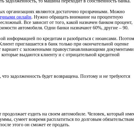
ть задолженность, то машина переходит в собственность банка.
ых организациях являются достаточно прозрачными. Можно
личными онлайн
. Нужно обращать внимание на процентную
есложный. Все зависит от того, какой назначен банком процент,
оимости автомобиля. Одни банки назначают 60%, другие – 90.
ой информацией по кредитам и разобраться с нюансами. Поэто
Клиент приглашается в банк только при окончательной оценке
от вариант с заложенными правоустанавливающими документами
 которые выдаются клиенту и с отрицательной кредитной
, что задолженность будет возвращена. Поэтому и не требуются
 продолжает ездить на своем автомобиле. Человек, который име
ммы, сумеет вовремя расплатиться по долговым обязательствам
осле этого он сможет ее продать.