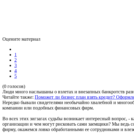
Оцените материал
1
2
3
4
5
(0 голосов)
Люди много наслышаны о взлетах и внезапных банкротств раз
Читайте также:
Поможет ли бизнес план взять кредит?
Оформле
Нередко бывали свидетелями необычайно хвалебной и многооб
компании или подобных финансовых фирм.
Во всех этих зигзагах судьбы возникает интересный вопрос, 
организации и чем могут рисковать сами заемщики? Мы ведь с
фирму, окажемся ловко обработанными ее сотрудниками и вле