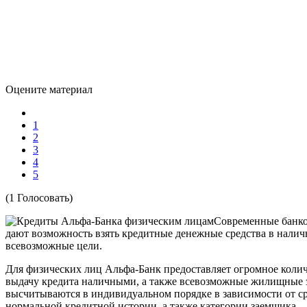
Оцените материал
1
2
3
4
5
(1 Голосовать)
Современные банк
дают возможность взять кредитные денежные средства в нали
всевозможные цели.
Для физических лиц Альфа-Банк предоставляет огромное кол
выдачу кредита наличными, а также всевозможные жилищные 
высчитываются в индивидуальном порядке в зависимости от сро
нормальной кредитной истории, а также категории заемщика.