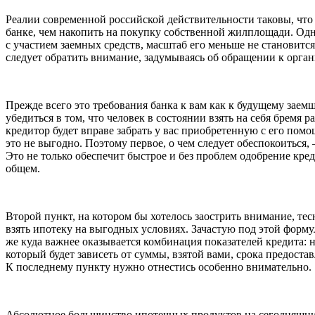
Реалии современной российской действительности таковы, что
банке, чем накопить на покупку собственной жилплощади. Одна
с участием заемных средств, масштаб его меньше не становитс
следует обратить внимание, задумываясь об обращении к орга
Прежде всего это требования банка к вам как к будущему заемщ
убедиться в том, что человек в состоянии взять на себя бремя р
кредитор будет вправе забрать у вас приобретенную с его помо
это не выгодно. Поэтому первое, о чем следует обеспокоиться, 
Это не только обеспечит быстрое и без проблем одобрение кре
общем.
Второй пункт, на котором бы хотелось заострить внимание, тес
взять ипотеку на выгодных условиях. Зачастую под этой форм
же куда важнее оказывается комбинация показателей кредита: 
который будет зависеть от суммы, взятой вами, срока предост
К последнему пункту нужно отнестись особенно внимательно.
Абсолютное большинство ипотечных продуктов на сегодняшний