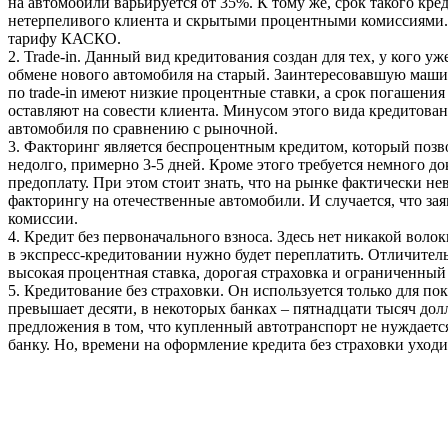
на автомобили варьируется от 35%. К тому же, срок такого кре
нетерпеливого клиента и скрытыми процентными комиссиями. Т
тарифу КАСКО.
2. Trade-in. Данный вид кредитования создан для тех, у кого уж
обмене нового автомобиля на старый. Заинтересовавшую машин
по trade-in имеют низкие процентные ставки, а срок погашения 
оставляют на совести клиента. Минусом этого вида кредитован
автомобиля по сравнению с рыночной.
3. Факторинг является беспроцентным кредитом, который позво
недолго, примерно 3-5 дней. Кроме этого требуется немного 
предоплату. При этом стоит знать, что на рынке фактически 
факторингу на отечественные автомобили. И случается, что за
комиссии.
4. Кредит без первоначального взноса. Здесь нет никакой воло
в экспресс-кредитовании нужно будет переплатить. Отличитель
высокая процентная ставка, дорогая страховка и ограниченный
5. Кредитование без страховки. Он используется только для п
превышает десяти, в некоторых банках – пятнадцати тысяч дол
предложения в том, что купленный автотранспорт не нуждается 
банку. Но, времени на оформление кредита без страховки уходи