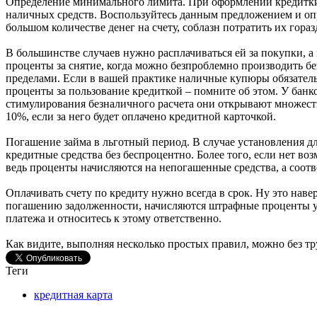
Определение минимального лимита. При оформлении кредитки
наличных средств. Воспользуйтесь данным предложением и опр
большом количестве денег на счету, соблазн потратить их гораз
В большинстве случаев нужно расплачиваться ей за покупки, а
проценты за снятие, когда можно безпроблемно производить без
пределами. Если в вашей практике наличные купюры обязатель
проценты за пользование кредиткой – помните об этом. У банко
стимулирования безналичного расчета они открывают множеств
10%, если за него будет оплачено кредитной карточкой.
Погашение займа в льготный период. В случае установления для
кредитные средства без беспроцентно. Более того, если нет во
ведь проценты начисляются на непогашенные средства, а соотв
Оплачивать счету по кредиту нужно всегда в срок. Ну это навер
погашению задолженности, начисляются штрафные проценты у
платежа и относитесь к этому ответственно.
Как видите, выполняя несколько простых правил, можно без тр
Теги
кредитная карта