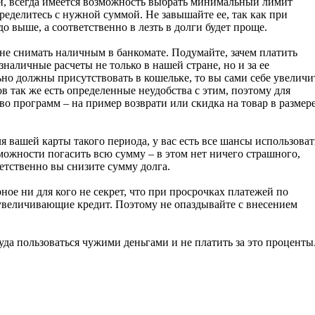
, всегда имеется возможность выбрать минимальный лимит
еделитесь с нужной суммой. Не завышайте ее, так как при
до выше, а соответственно в лезть в долги будет проще.
 не снимать наличным в банкомате. Подумайте, зачем платить
наличные расчеты не только в нашей стране, но и за ее
но должны присутствовать в кошельке, то вы сами себе увеличи
в так же есть определенные неудобства с этим, поэтому для
о программ – на пример возврати или скидка на товар в размер
 вашей карты такого периода, у вас есть все шансы использоват
зможности погасить всю сумму – в этом нет ничего страшного,
етственно вы снизите сумму долга.
ное ни для кого не секрет, что при просрочках платежей по
величивающие кредит. Поэтому не опаздывайте с внесением
уда пользоваться чужими деньгами и не платить за это проценты