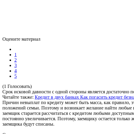
Оцените материал
1
2
3
4
5
(1 Голосовать)
Срок исковой давности с одной стороны является достаточно п
Читайте также:
Кредит в двух банках
Как погасить кредит без
Причин невыплат по кредиту может быть масса, как правило, 
положений семьи. Поэтому и возникает желание найти любые в
заемщик старается рассчитаться с кредитом любыми доступными
постоянно увеличивается. Поэтому, заемщику остается только ж
заемщика будут списаны.