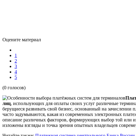
Оцените материал
1
2
3
4
5
(0 голосов)
Пла
лиц
, использующих для оплаты своих услуг различные термин
берущиеся развивать свой бизнес, основанный на зачислении 
часто задумываются, какая из современных электронных плате
описание различных факторов, формирующих выбор той или 
изложены взгляды и точка зрения опытных владельцев совре
Читайте также:
Платежная система центрального Банка России