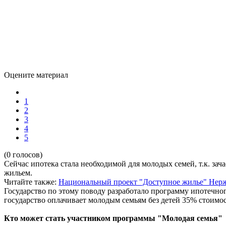
Оцените материал
1
2
3
4
5
(0 голосов)
Сейчас ипотека стала необходимой для молодых семей, т.к. за
жильем.
Читайте также:
Национальный проект "Доступное жилье"
Нерж
Государство по этому поводу разработало программу ипотечно
государство оплачивает молодым семьям без детей 35% стоимос
Кто может стать участником программы "Молодая семья"