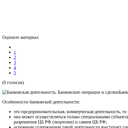
Оцените материал
1
2
3
4
5
(0 голосов)
Банк
Особенности банковской деятельности:
это предпринимательская, коммерческая деятельность, то
она может осуществляться только специальными субъект
разрешения ЦБ РФ (лицензии) и самим ЦБ РФ;
основным содержанием такой деятельности выступает си