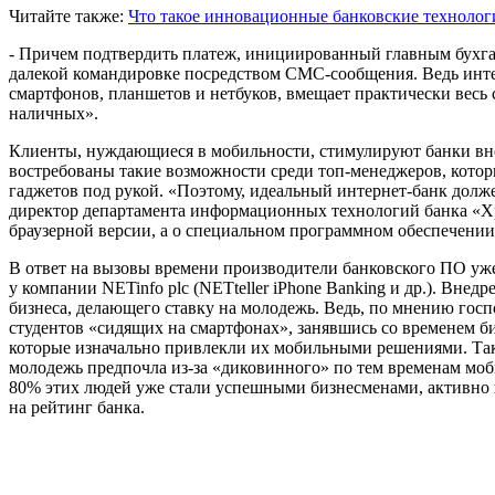
Читайте также:
Что такое инновационные банковские техноло
- Причем подтвердить платеж, инициированный главным бухга
далекой командировке посредством СМС-сообщения. Ведь инте
смартфонов, планшетов и нетбуков, вмещает практически весь 
наличных».
Клиенты, нуждающиеся в мобильности, стимулируют банки вне
востребованы такие возможности среди топ-менеджеров, котор
гаджетов под рукой. «Поэтому, идеальный интернет-банк долж
директор департамента информационных технологий банка «Хр
браузерной версии, а о специальном программном обеспечении
В ответ на вызовы времени производители банковского ПО уже
у компании NETinfo plc (NETteller iPhone Banking и др.). Внед
бизнеса, делающего ставку на молодежь. Ведь, по мнению гос
студентов «сидящих на смартфонах», занявшись со временем би
которые изначально привлекли их мобильными решениями. Так, 
молодежь предпочла из-за «диковинного» по тем временам моб
80% этих людей уже стали успешными бизнесменами, активно
на рейтинг банка.