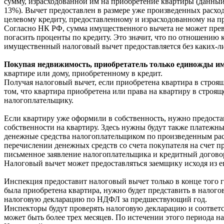
сумму, израсходованной им на приобретение квартиры (данный
13%). Вычет предоставлен в размере уже произведенных расход
целевому кредиту, предоставленному и израсходованному на при
Согласно НК РФ, сумма имущественного вычета не может превы
погасить проценты по кредиту. Это значит, что по отношению 
имущественный налоговый вычет предоставляется без каких-л
Покупая недвижимость, приобретатель только единожды и
квартире или дому, приобретенному в кредит.
Получая налоговый вычет, если приобретена квартира в строящ
том, что квартира приобретена или права на квартиру в строящ
налогоплательщику.
Если квартиру уже оформили в собственность, нужно предоста
собственности на квартиру. Здесь нужны будут также платежн
денежные средства налогоплательщиком по произведенным рас
перечислении денежных средств со счета покупателя на счет пр
письменное заявление налогоплательщика и кредитный догово
Налоговый вычет может предоставляться заемщику исходя из е
Инспекция предоставит налоговый вычет только в конце того го
была приобретена квартира, нужно будет представить в налог
налоговую декларацию по НДФЛ за предшествующий год.
Инспекторы будут проверять налоговую декларацию и соответс
может быть более трех месяцев. По истечении этого периода 