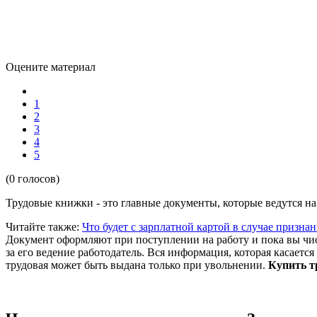
Оцените материал
1
2
3
4
5
(0 голосов)
Трудовые книжки - это главные документы, которые ведутся на
Читайте также:
Что будет с зарплатной картой в случае призна
Документ оформляют при поступлении на работу и пока вы числ
за его ведение работодатель. Вся информация, которая касаетс
трудовая может быть выдана только при увольнении.
Купить т