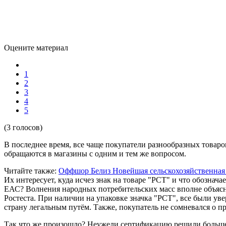
Оцените материал
1
2
3
4
5
(3 голосов)
В последнее время, все чаще покупатели разнообразных товаро
обращаются в магазины с одним и тем же вопросом.
Читайте также:
Оффшор Белиз
Новейшая сельскохозяйственная
Их интересует, куда исчез знак на товаре "РСТ" и что обознач
ЕАС? Волнения народных потребительских масс вполне объясн
Ростеста. При наличии на упаковке значка "РСТ", все были ув
страну легальным путём. Также, покупатель не сомневался о п
Так что же произошло? Неужели сертификацию решили больше н