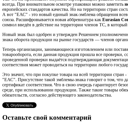
всегда. При внимательном осмотре упаковки можно заметить
н
европейских стандартов качества. Но на территории стран сос
А вот "ЕАС" - это новый единый знак-эмблема обращения все
союза. Расшифровывается новая аббревиатура как
Eurasian Co
символ введён в действие на территории членов ТС, в который
Новый знак был одобрен и утвержден Решением уполномоченно
знака оборота продукции на рынке государств — членов орга
Теперь организации, занимающиеся изготовлением или постав
товарооборота, если данная продукция прошла все проверки, с
проведенной проверки выдаётся подтверждающая документация
соответствия может проводиться на территории любого государ
Это значит, что при покупке товара на всей территории стран 
"ЕАС". Присутствие такой эмблемы-знака говорит о том, что 
сертификат соответствия. Что в свою очередь гарантирует без
среде, при использовании продукции. Также такие товары об
обязательств, согласно действующего законодательства.
Оставьте свой комментарий