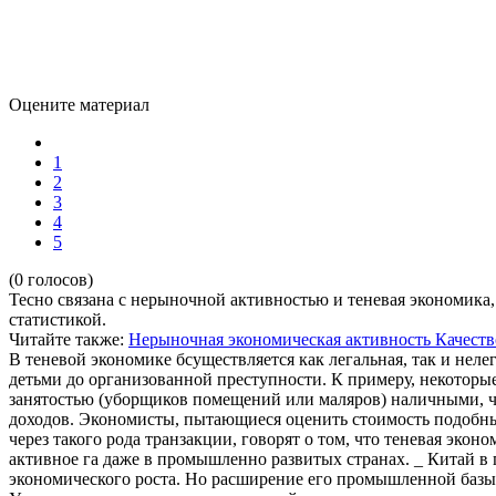
Оцените материал
1
2
3
4
5
(0 голосов)
Тесно связана с нерыночной активностью и теневая экономика
статистикой.
Читайте также:
Нерыночная экономическая активность
Качеств
В теневой экономике бсуществляется как легальная, так и неле
детьми до организованной преступности. К примеру, некоторы
занятостью (уборщиков помещений или маляров) наличными, чт
доходов. Экономисты, пытающиеся оценить стоимость подобных
через такого рода транзакции, говорят о том, что теневая эко
активное га даже в промышленно развитых странах. _ Китай в
экономического роста. Но расширение его промышленной базы 