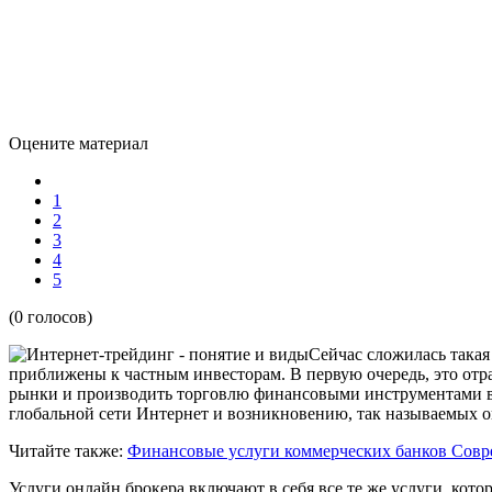
Оцените материал
1
2
3
4
5
(0 голосов)
Сейчас сложилась такая
приближены к частным инвесторам. В первую очередь, это отра
рынки и производить торговлю финансовыми инструментами в
глобальной сети Интернет и возникновению, так называемых о
Читайте также:
Финансовые услуги коммерческих банков
Совр
Услуги онлайн брокера включают в себя все те же услуги, кот