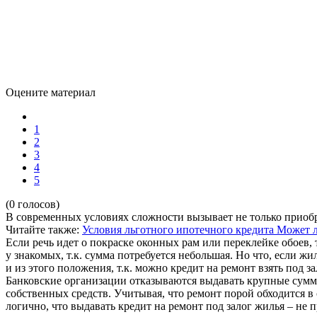
Оцените материал
1
2
3
4
5
(0 голосов)
В современных условиях сложности вызывает не только приоб
Читайте также:
Условия льготного ипотечного кредита
Может л
Если речь идет о покраске оконных рам или переклейке обоев, 
у знакомых, т.к. сумма потребуется небольшая. Но что, если ж
и из этого положения, т.к. можно кредит на ремонт взять под за
Банковские организации отказываются выдавать крупные сумм
собственных средств. Учитывая, что ремонт порой обходится в
логично, что выдавать кредит на ремонт под залог жилья – не