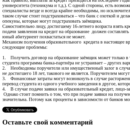
Как правило, выплаты за кредит приходятся на последние годы
университета (техникума и т.д.). С одной стороны, есть возмо
специалисты везде и всегда крайне необходимы, но исключител
таком случае стоит подстраховаться – что банк с охоткой и де
опекуны, которые могут подстраховать заёмщика.
Самостоятельно лицу, достигшему 16-летнего возраста взять к
подачи заявления на кредит на образование должен составлять 
юный абитуриент похвастаться не может.
Механизм получения образовательного кредита в настоящее вр
следующие проблемы:
1. Получить договор на образование заёмщик может только в т
студента программа банка-партнёра не устраивает – других вар
2. Необходимы поручители или имущественный залог в случае 
не достигшего 18 лет, такового не является. Поручителем мог
3. Финансовые затраты могут возникнуть в случае расторжени
перевод студента из одного учебного заведения в другое, котор
4. В случае подачи заявки на образовательный кредит, лицо-
Однако стоит помнить о том, что при подаче заявки на получе
значительна. Потому как проценты в зависимости от банков мо
Оставьте свой комментарий