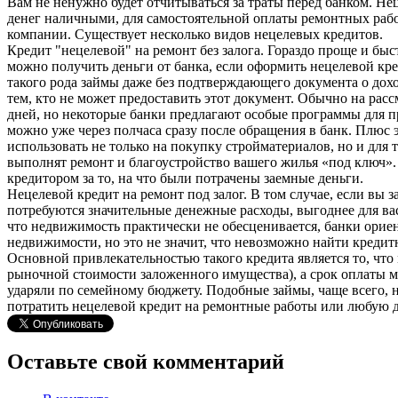
Вам не ненужно будет отчитываться за траты перед банком. Не
денег наличными, для самостоятельной оплаты ремонтных рабо
компании. Существует несколько видов нецелевых кредитов.
Кредит "нецелевой" на ремонт без залога. Гораздо проще и бы
можно получить деньги от банка, если оформить нецелевой к
такого рода займы даже без подтверждающего документа о дохо
тем, кто не может предоставить этот документ. Обычно на рас
дней, но некоторые банки предлагают особые программы для п
можно уже через полчаса сразу после обращения в банк. Плюс 
использовать не только на покупку стройматериалов, но и для
выполнят ремонт и благоустройство вашего жилья «под ключ».
кредитором за то, на что были потрачены заемные деньги.
Нецелевой кредит на ремонт под залог. В том случае, если вы
потребуются значительные денежные расходы, выгоднее для вас
что недвижимость практически не обесценивается, банки орие
недвижимости, но это не значит, что невозможно найти кредитн
Основной привлекательностью такого кредита является то, чт
рыночной стоимости заложенного имущества), а срок оплаты м
ударяли по семейному бюджету. Подобные займы, чаще всего, н
потратить нецелевой кредит на ремонтные работы или любую д
Оставьте свой комментарий