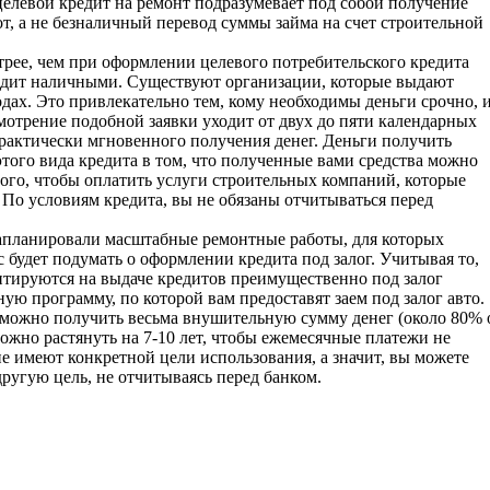
целевой кредит на ремонт подразумевает под собой получение
т, а не безналичный перевод суммы займа на счет строительной
стрее, чем при оформлении целевого потребительского кредита
редит наличными. Существуют организации, которые выдают
дах. Это привлекательно тем, кому необходимы деньги срочно, 
смотрение подобной заявки уходит от двух до пяти календарных
рактически мгновенного получения денег. Деньги получить
этого вида кредита в том, что полученные вами средства можно
 того, чтобы оплатить услуги строительных компаний, которые
 По условиям кредита, вы не обязаны отчитываться перед
 запланировали масштабные ремонтные работы, для которых
 будет подумать о оформлении кредита под залог. Учитывая то,
нтируются на выдаче кредитов преимущественно под залог
ую программу, по которой вам предоставят заем под залог авто.
о можно получить весьма внушительную сумму денег (около 80% 
ожно растянуть на 7-10 лет, чтобы ежемесячные платежи не
е имеют конкретной цели использования, а значит, вы можете
ругую цель, не отчитываясь перед банком.