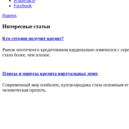
В контакте
Facebook
Наверх
Интересные статьи
Кто сегодня получит кредит?
Рынок ипотечного кредитования кардинально изменился с сере
стало более, чем плохое.
Плюсы и минусы кредита виртуальных денег
Современный мир изобилен, купля-продажа стала основным его
человеческая прихоть.