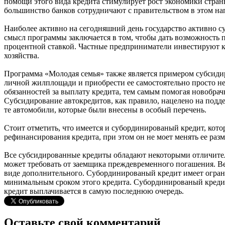
помощи этого вида кредита стимулирует рост экономики стран
большинство банков сотрудничают с правительством в этом на
Наиболее активно на сегодняшний день государство активно 
смысл программы заключается в том, чтобы дать возможность п
процентной ставкой. Частные предприниматели инвестируют кр
хозяйства.
Программа «Молодая семья» также является примером субсидир
личной жилплощади и приобрести ее самостоятельно просто не 
обязанностей за выплату кредита, тем самым помогая новобрач
Субсидирование автокредитов, как правило, нацелено на подде
те автомобили, которые были внесены в особый перечень.
Стоит отметить, что имеется и субординированый кредит, кото
рефинансирования кредита, при этом он не моет менять ее раз
Все субсидированные кредиты обладают некоторыми отличител
может требовать от заемщика преждевременного погашения. Ве
виде дополнительного. Субординированый кредит имеет ограни
минимальным сроком этого кредита. Субординированый кредит
кредит выплачивается в самую последнюю очередь.
Оставьте свой комментарий