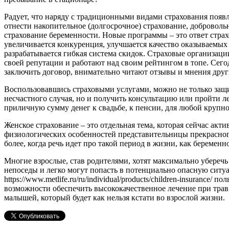
Радует, что наряду с традиционными видами страхования появ
отнести накопительное (долгосрочное) страхование, доброволь
страхование беременности. Новые программы – это ответ стра
увеличивается конкуренция, улучшается качество оказываемых
разрабатывается гибкая система скидок. Страховые организаци
своей репутации и работают над своим рейтингом в топе. Сег
заключить договор, внимательно читают отзывы и мнения друг
Воспользовавшись страховыми услугами, можно не только защ
несчастного случая, но и получить консультацию или пройти л
приличную сумму денег к свадьбе, к пенсии, для любой крупн
Женское страхование – это отдельная тема, которая сейчас акти
физиологических особенностей представительницы прекрасног
более, когда речь идет про такой период в жизни, как беременно
Многие взрослые, став родителями, хотят максимально уберечь
непоседы и легко могут попасть в потенциально опасную сит
https://www.metlife.ru/ru/individual/products/children-insurance
возможности обеспечить высококачественное лечение при травм
малышей, который будет как нельзя кстати во взрослой жизни.