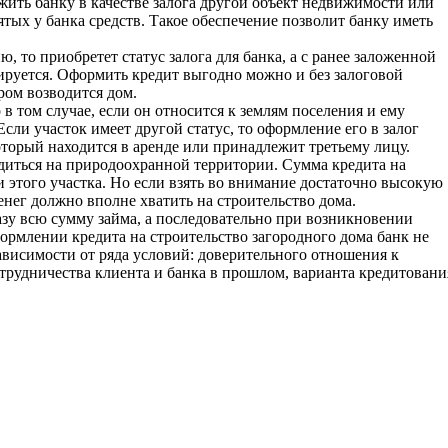
ить банку в качестве залога другой объект недвижимости или
ятых у банка средств. Такое обеспечение позволит банку иметь
, то приобретет статус залога для банка, а с ранее заложенной
дируется. Оформить кредит выгодно можно и без залоговой
ром возводится дом.
в том случае, если он относится к землям поселения и ему
сли участок имеет другой статус, то оформление его в залог
оторый находится в аренде или принадлежит третьему лицу.
одиться на природоохранной территории. Сумма кредита на
 этого участка. Но если взять во внимание достаточно высокую
нег должно вполне хватить на строительство дома.
азу всю сумму займа, а последовательно при возникновении
рмлении кредита на строительство загородного дома банк не
ависимости от ряда условий: доверительного отношения к
отрудничества клиента и банка в прошлом, варианта кредитовани