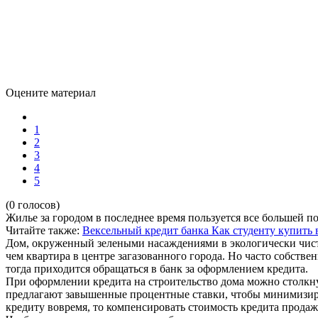
Оцените материал
1
2
3
4
5
(0 голосов)
Жилье за городом в последнее время пользуется все большей п
Читайте также:
Вексельный кредит банка
Как студенту купить 
Дом, окруженный зелеными насаждениями в экологически чисто
чем квартира в центре загазованного города. Но часто собств
тогда приходится обращаться в банк за оформлением кредита.
При оформлении кредита на строительство дома можно столкну
предлагают завышенные процентные ставки, чтобы минимизиро
кредиту вовремя, то компенсировать стоимость кредита продаж