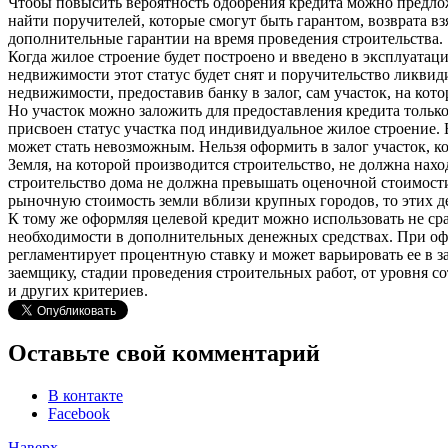
Чтобы повысить вероятность одобрения кредита можно предлож
найти поручителей, которые смогут быть гарантом, возврата вз
дополнительные гарантии на время проведения строительства.
Когда жилое строение будет построено и введено в эксплуатацию
недвижимости этот статус будет снят и поручительство ликви
недвижимости, предоставив банку в залог, сам участок, на кото
Но участок можно заложить для предоставления кредита только 
присвоен статус участка под индивидуальное жилое строение. Е
может стать невозможным. Нельзя оформить в залог участок, к
Земля, на которой производится строительство, не должна нах
строительство дома не должна превышать оценочной стоимости
рыночную стоимость земли вблизи крупных городов, то этих де
К тому же оформляя целевой кредит можно использовать не ср
необходимости в дополнительных денежных средствах. При офо
регламентирует процентную ставку и может варьировать ее в з
заемщику, стадии проведения строительных работ, от уровня с
и других критериев.
Оставьте свой комментарий
В контакте
Facebook
Наверх