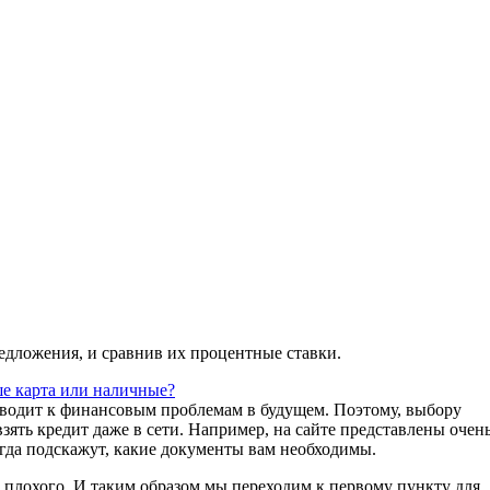
редложения, и сравнив их процентные ставки.
е карта или наличные?
риводит к финансовым проблемам в будущем. Поэтому, выбору
зять кредит даже в сети. Например, на сайте представлены очен
егда подскажут, какие документы вам необходимы.
о плохого. И таким образом мы переходим к первому пункту для