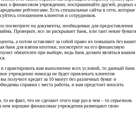
зывах о финансовом учреждении, поспрашивайте друзей, родных 
народными рейтингами. Есть специальные сайты в сети, которые
есуйтесь отношением клиентов и сотрудников.
ьно посмотрите на документы, необходимые для предоставления
займа. Проверьте, все ли раскрывает банк, или таит некие бумаги
енты, а потом оставляют за собой право их повышать без ваше
я банк для взятия ипотеки, посмотрите на его финансовую
пункт обязателен при выборе, ведь банк должен являться вашим
ся.
 и гарантировать вам выполнение всех условий, то данный банк
вое учреждение никогда не будет привлекать клиентов
 вы получите кредит за 10 минут без различных бумаг и
еобходимы справки с места работы, и вам предстоит вносить
о не факт, что не сделают этого еще раз в чем – то серьезном.
На нем хорошие финансовые учреждения размещают свою