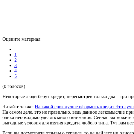
Оцените материал
1
2
3
4
5
(0 голосов)
Некоторые люди берут кредит, пересмотрев только два – три п
Читайте также:
На какой срок лучше оформить кредит
Что лучш
На самом деле, это не правильно, ведь данное легкомыслие п
банка необходимо уделять много внимания. Сейчас вы можете в
выгодные условия для взятия кредита любого типа. Тут вам вс
Если вы посмотрите отзывы о сервисе, то не найдете ни одног