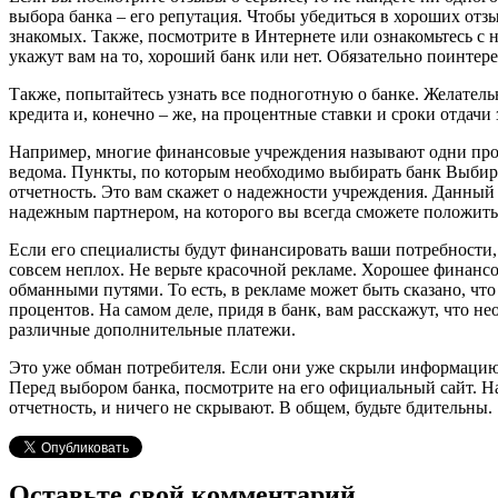
выбора банка – его репутация. Чтобы убедиться в хороших от
знакомых. Также, посмотрите в Интернете или ознакомьтесь с 
укажут вам на то, хороший банк или нет. Обязательно поинтер
Также, попытайтесь узнать все подноготную о банке. Желател
кредита и, конечно – же, на процентные ставки и сроки отдачи 
Например, многие финансовые учреждения называют одни проц
ведома. Пункты, по которым необходимо выбирать банк Выбира
отчетность. Это вам скажет о надежности учреждения. Данный 
надежным партнером, на которого вы всегда сможете положить
Если его специалисты будут финансировать ваши потребности,
совсем неплох. Не верьте красочной рекламе. Хорошее финансо
обманными путями. То есть, в рекламе может быть сказано, что
процентов. На самом деле, придя в банк, вам расскажут, что н
различные дополнительные платежи.
Это уже обман потребителя. Если они уже скрыли информацию, т
Перед выбором банка, посмотрите на его официальный сайт. 
отчетность, и ничего не скрывают. В общем, будьте бдительны.
Оставьте свой комментарий