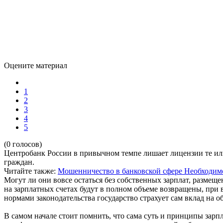
Оцените материал
1
2
3
4
5
(0 голосов)
Центробанк России в привычном темпе лишает лицензии те ил
граждан.
Читайте также:
Мошенничество в банковской сфере
Необходим
Могут ли они вовсе остаться без собственных зарплат, размещен
на зарплатных счетах будут в полном объеме возвращены, при 
нормами законодательства государство страхует сам вклад на о
В самом начале стоит помнить, что сама суть и принципы зарп